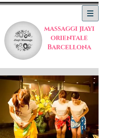
massaggi jiayi
orientale
Barcellona